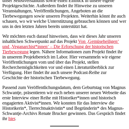
unser Selbstverständnis sowie einen Einblick in unsere eigene
Projektgeschichte. Außerdem findet ihr Hinweise zu unseren
Veranstaltungen, Veröffentlichungen, Angeboten an die
Tierbewegungen sowie unseren Projekten. Weiterhin könnt ihr auch
schauen, wo wir welche Unterstützung gebrauchen können und wer
uns in den letzten Jahren bereits unterstützt hat.
Wir möchten euch darauf hinweisen, dass wir dieses Jahr unseren
inhaltlichen Schwerpunkt auf das Projekt
Von ‚Gemüseheiligen‘
und ‚Veganarchist*innen‘ – Die Erforschung der historischen
Tierbewegung
legen. Nähere Informationen zum Projekt findet ihr
in unserem Projektbereich im Labor. Hier versammeln wir eigene
Veröffentlichungen vom und über das Projekt, stellen
Recherchemöglichkeiten vor und einen Literaturüberblick zur
Verfügung. Hier findet ihr auch unsere Podcast-Reihe zur
Geschichte der historischen Tierbewegung.
Passend zum Veröffentlichungsdatum, dem Geburtstag von Magnus
Schwantje, präsentieren wir euch neben unserer neuen Webseite das
erste Interview einer Reihe mit Historiker*innen und historisch
engagierten Aktivist*innen. Wir konnten für das Interview die
Historikerin*, Tierrechtsaktivistin* und Begründerin* des Magnus-
Schwantje-Archivs Renate Brucker gewinnen. Das Gespräch findet
ihr
hier
.