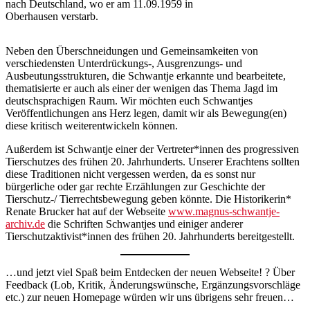
nach Deutschland, wo er am 11.09.1959 in
Oberhausen verstarb.
Neben den Überschneidungen und Gemeinsamkeiten von
verschiedensten Unterdrückungs-, Ausgrenzungs- und
Ausbeutungsstrukturen, die Schwantje erkannte und bearbeitete,
thematisierte er auch als einer der wenigen das Thema Jagd im
deutschsprachigen Raum. Wir möchten euch Schwantjes
Veröffentlichungen ans Herz legen, damit wir als Bewegung(en)
diese kritisch weiterentwickeln können.
Außerdem ist Schwantje einer der Vertreter*innen des progressiven
Tierschutzes des frühen 20. Jahrhunderts. Unserer Erachtens sollten
diese Traditionen nicht vergessen werden, da es sonst nur
bürgerliche oder gar rechte Erzählungen zur Geschichte der
Tierschutz-/ Tierrechtsbewegung geben könnte. Die Historikerin*
Renate Brucker hat auf der Webseite
www.magnus-schwantje-
archiv.de
die Schriften Schwantjes und einiger anderer
Tierschutzaktivist*innen des frühen 20. Jahrhunderts bereitgestellt.
…und jetzt viel Spaß beim Entdecken der neuen Webseite! ? Über
Feedback (Lob, Kritik, Änderungswünsche, Ergänzungsvorschläge
etc.) zur neuen Homepage würden wir uns übrigens sehr freuen…