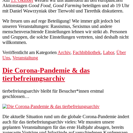
Am
13. Oktober
werden wir uns außerdem an den europäischen
Aktionstagen
Good Food, Good Farming
beteiligen und ab 19 Uhr
mit Daniel Wawrzyniak über Tierwohl und Tierethik diskutieren.
Wir freuen uns auf rege Beteiligung! Wie immer gilt jedoch bei
unseren Veranstaltungen: Rassismus, Sexismus und andere
menschenverachtende Einstellungen lehnen wir strikt ab. Personen
und Gruppen, die solche Einstellungen vertreten, sind deshalb nicht
willkommen.
Veröffentlicht am
Kategorien
Archiv
,
Fachbibliothek
,
Labor
,
Über
Uns
,
Veranstaltung
Die Corona-Pandemie & das
tierbefreiungsarchiv
tierbefreiungsarchiv bleibt für Besucher*innen erstmal
geschlossen…
Die aktuelle Situation rund um die globale Corona-Pandemie ändert
auch für das tierbefreiungsarchiv vieles: Wir mussten unsere
geplanten Veranstaltungen für das erste Halbjahr absagen, bereits
zugesagte Vorträge und Infostände auf verschiedenen Konferenzen