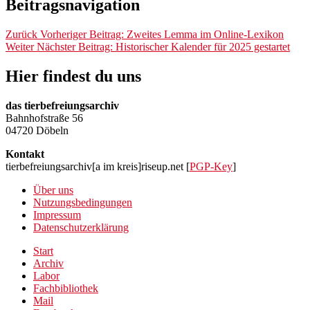
Beitragsnavigation
Zurück
Vorheriger Beitrag:
Zweites Lemma im Online-Lexikon
Weiter
Nächster Beitrag:
Historischer Kalender für 2025 gestartet
Hier findest du uns
das tierbefreiungsarchiv
Bahnhofstraße 56
04720 Döbeln
Kontakt
tierbefreiungsarchiv[a im kreis]riseup.net [
PGP-Key
]
Über uns
Nutzungsbedingungen
Impressum
Datenschutzerklärung
Start
Archiv
Labor
Fachbibliothek
Mail