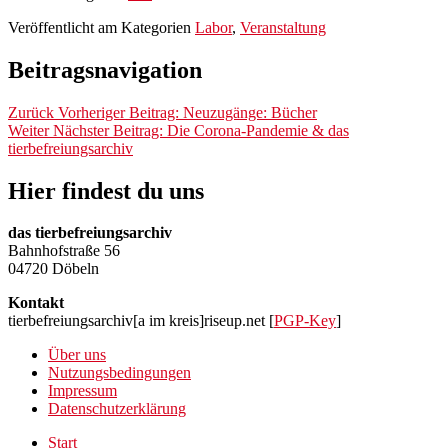
Veröffentlicht am
Kategorien
Labor
,
Veranstaltung
Beitragsnavigation
Zurück
Vorheriger Beitrag:
Neuzugänge: Bücher
Weiter
Nächster Beitrag:
Die Corona-Pandemie & das
tierbefreiungsarchiv
Hier findest du uns
das tierbefreiungsarchiv
Bahnhofstraße 56
04720 Döbeln
Kontakt
tierbefreiungsarchiv[a im kreis]riseup.net [
PGP-Key
]
Über uns
Nutzungsbedingungen
Impressum
Datenschutzerklärung
Start