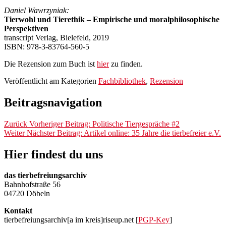
Daniel Wawrzyniak:
Tierwohl und Tierethik – Empirische und moralphilosophische
Perspektiven
transcript Verlag, Bielefeld, 2019
ISBN: 978-3-83764-560-5
Die Rezension zum Buch ist
hier
zu finden.
Veröffentlicht am
Kategorien
Fachbibliothek
,
Rezension
Beitragsnavigation
Zurück
Vorheriger Beitrag:
Politische Tiergespräche #2
Weiter
Nächster Beitrag:
Artikel online: 35 Jahre die tierbefreier e.V.
Hier findest du uns
das tierbefreiungsarchiv
Bahnhofstraße 56
04720 Döbeln
Kontakt
tierbefreiungsarchiv[a im kreis]riseup.net [
PGP-Key
]