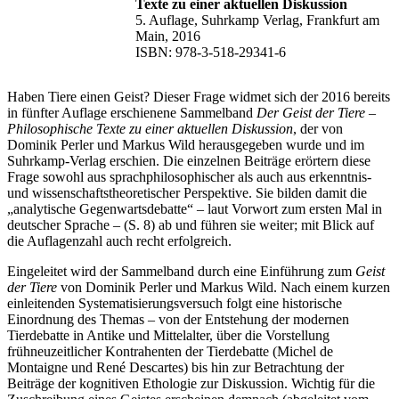
Texte zu einer aktuellen Diskussion
5. Auflage, Suhrkamp Verlag, Frankfurt am
Main, 2016
ISBN: 978-3-518-29341-6
Haben Tiere einen Geist? Dieser Frage widmet sich der 2016 bereits
in fünfter Auflage erschienene Sammelband
Der Geist der Tiere –
Philosophische Texte zu einer aktuellen Diskussion
, der von
Dominik Perler und Markus Wild herausgegeben wurde und im
Suhrkamp-Verlag erschien. Die einzelnen Beiträge erörtern diese
Frage sowohl aus sprachphilosophischer als auch aus erkenntnis-
und wissenschaftstheoretischer Perspektive. Sie bilden damit die
„analytische Gegenwartsdebatte“ – laut Vorwort zum ersten Mal in
deutscher Sprache – (S. 8) ab und führen sie weiter; mit Blick auf
die Auflagenzahl auch recht erfolgreich.
Eingeleitet wird der Sammelband durch eine Einführung zum
Geist
der Tiere
von Dominik Perler und Markus Wild. Nach einem kurzen
einleitenden Systematisierungsversuch folgt eine historische
Einordnung des Themas – von der Entstehung der modernen
Tierdebatte in Antike und Mittelalter, über die Vorstellung
frühneuzeitlicher Kontrahenten der Tierdebatte (Michel de
Montaigne und René Descartes) bis hin zur Betrachtung der
Beiträge der kognitiven Ethologie zur Diskussion. Wichtig für die