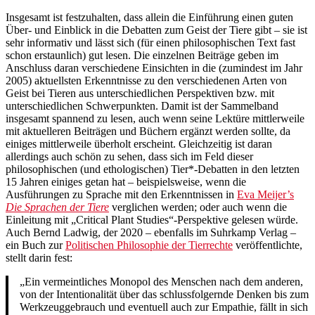
Insgesamt ist festzuhalten, dass allein die Einführung einen guten
Über- und Einblick in die Debatten zum Geist der Tiere gibt – sie ist
sehr informativ und lässt sich (für einen philosophischen Text fast
schon erstaunlich) gut lesen. Die einzelnen Beiträge geben im
Anschluss daran verschiedene Einsichten in die (zumindest im Jahr
2005) aktuellsten Erkenntnisse zu den verschiedenen Arten von
Geist bei Tieren aus unterschiedlichen Perspektiven bzw. mit
unterschiedlichen Schwerpunkten. Damit ist der Sammelband
insgesamt spannend zu lesen, auch wenn seine Lektüre mittlerweile
mit aktuelleren Beiträgen und Büchern ergänzt werden sollte, da
einiges mittlerweile überholt erscheint. Gleichzeitig ist daran
allerdings auch schön zu sehen, dass sich im Feld dieser
philosophischen (und ethologischen) Tier*-Debatten in den letzten
15 Jahren einiges getan hat – beispielsweise, wenn die
Ausführungen zu Sprache mit den Erkenntnissen in
Eva Meijer’s
Die Sprachen der Tiere
verglichen werden; oder auch wenn die
Einleitung mit „Critical Plant Studies“-Perspektive gelesen würde.
Auch Bernd Ladwig, der 2020 – ebenfalls im Suhrkamp Verlag –
ein Buch zur
Politischen Philosophie der Tierrechte
veröffentlichte,
stellt darin fest:
„Ein vermeintliches Monopol des Menschen nach dem anderen,
von der Intentionalität über das schlussfolgernde Denken bis zum
Werkzeuggebrauch und eventuell auch zur Empathie, fällt in sich