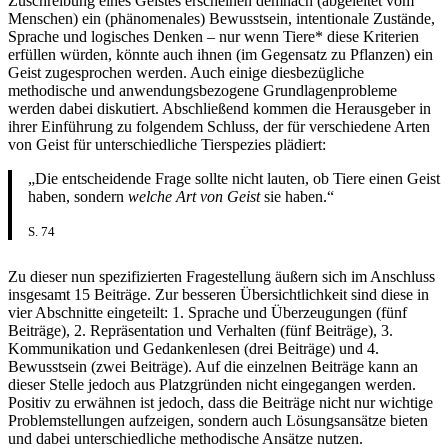
Zuschreibung eines Geistes erscheinen demnach (abgeleitet vom
Menschen) ein (phänomenales) Bewusstsein, intentionale Zustände,
Sprache und logisches Denken – nur wenn Tiere* diese Kriterien
erfüllen würden, könnte auch ihnen (im Gegensatz zu Pflanzen) ein
Geist zugesprochen werden. Auch einige diesbezügliche
methodische und anwendungsbezogene Grundlagenprobleme
werden dabei diskutiert. Abschließend kommen die Herausgeber in
ihrer Einführung zu folgendem Schluss, der für verschiedene Arten
von Geist für unterschiedliche Tierspezies plädiert:
„Die entscheidende Frage sollte nicht lauten, ob Tiere einen Geist
haben, sondern
welche Art von Geist
sie haben.“
S. 74
Zu dieser nun spezifizierten Fragestellung äußern sich im Anschluss
insgesamt 15 Beiträge. Zur besseren Übersichtlichkeit sind diese in
vier Abschnitte eingeteilt: 1. Sprache und Überzeugungen (fünf
Beiträge), 2. Repräsentation und Verhalten (fünf Beiträge), 3.
Kommunikation und Gedankenlesen (drei Beiträge) und 4.
Bewusstsein (zwei Beiträge). Auf die einzelnen Beiträge kann an
dieser Stelle jedoch aus Platzgründen nicht eingegangen werden.
Positiv zu erwähnen ist jedoch, dass die Beiträge nicht nur wichtige
Problemstellungen aufzeigen, sondern auch Lösungsansätze bieten
und dabei unterschiedliche methodische Ansätze nutzen.