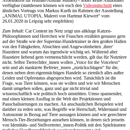
Arbeitskreis für Human-Animal Studies) – leider keine Audiodatei
verfügbar (stattdessen können wir euch den
Videomitschnitt
eines
ähnliches Vortrags von Markus Kurth im Rahmen der Ausstellung
„ANIMAL UTOPIA, Malerei von Hartmut Kiewert“ vom
26.01.2020 in Leipzig sehr empfehlen)
Zum Inhalt:
Cat Content im Netz zeigt uns altkluge Katzen-
Philosophinnen und Herrchen wie Frauchen erzählen genauso gern
auf der Straße wie der Superstar-Hundetrainer in den großen Hallen
von den Fähigkeiten, Absichten und Angewohnheiten ‚ihrer‘
Haustiere und warum das irgendwie wichtig sei. Während aber
Haustiere liebend gern vermenschlicht werden, gilt das für Nutztiere
nicht. Selbst Tierrechtler_innen wollen „Voice for the Voiceless“
sein und als maskierte Befreier_innen „zurückschlagen“ für die,
denen neben dem eigenmächtigen Handeln so ziemlich alles außer
Leiden und Opferstatus abgesprochen wird. Tatsächlich ist die
Frage, was Tiere können, was sie wollen und wie wir Menschen
damit umgehen sollen, ganz und gar nicht trivial und
wissenschaftlich wie politisch hoch umstritten. Umso spannender,
mal einen kleinen Ausflug in die Welt der Projektionen und
Pauschalisierungen zu machen. An anschaulichen Beispielen wird
darüber zu reden sein, was Begriffe wie Herrschaft, Widerstand und
Autonomie in Bezug auf Tiere aussagen können und wie gerechtere
Mensch-Tier-Beziehungen aussehen können, in denen sich jenseits
von Identitäts- und Stellvertreter_innen-Politik mit den Spielräumen