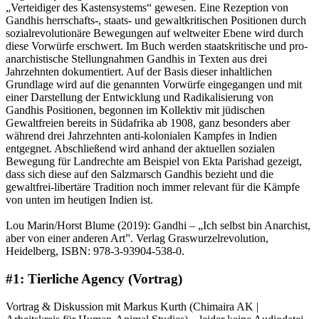
„Verteidiger des Kastensystems“ gewesen. Eine Rezeption von
Gandhis herrschafts-, staats- und gewaltkritischen Positionen durch
sozialrevolutionäre Bewegungen auf weltweiter Ebene wird durch
diese Vorwürfe erschwert. Im Buch werden staatskritische und pro-
anarchistische Stellungnahmen Gandhis in Texten aus drei
Jahrzehnten dokumentiert. Auf der Basis dieser inhaltlichen
Grundlage wird auf die genannten Vorwürfe eingegangen und mit
einer Darstellung der Entwicklung und Radikalisierung von
Gandhis Positionen, begonnen im Kollektiv mit jüdischen
Gewaltfreien bereits in Südafrika ab 1908, ganz besonders aber
während drei Jahrzehnten anti-kolonialen Kampfes in Indien
entgegnet. Abschließend wird anhand der aktuellen sozialen
Bewegung für Landrechte am Beispiel von Ekta Parishad gezeigt,
dass sich diese auf den Salzmarsch Gandhis bezieht und die
gewaltfrei-libertäre Tradition noch immer relevant für die Kämpfe
von unten im heutigen Indien ist.
Lou Marin/Horst Blume (2019): Gandhi – „Ich selbst bin Anarchist,
aber von einer anderen Art”. Verlag Graswurzelrevolution,
Heidelberg, ISBN: 978-3-93904-538-0.
#1: Tierliche Agency (Vortrag)
Vortrag & Diskussion mit Markus Kurth (Chimaira AK |