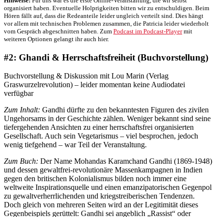
Hinweise:
Für uns war es die erste Online-Veranstaltung, die wir selbst
organisiert haben. Eventuelle Holprigkeiten bitten wir zu entschuldigen. Beim
Hören fällt auf, dass die Redeanteile leider ungleich verteilt sind. Dies hängt
vor allem mit technischen Problemen zusammen, die Patricia leider wiederholt
vom Gespräch abgeschnitten haben. Zum
Podcast im Podcast-Player
mit
weiteren Optionen gelangt ihr auch hier.
#2: Ghandi & Herrschaftsfreiheit (Buchvorstellung)
Buchvorstellung & Diskussion mit Lou Marin (Verlag
Graswurzelrevolution) – leider momentan keine Audiodatei
verfügbar
Zum Inhalt:
Gandhi dürfte zu den bekanntesten Figuren des zivilen
Ungehorsams in der Geschichte zählen. Weniger bekannt sind seine
tiefergehenden Ansichten zu einer herrschaftsfrei organisierten
Gesellschaft. Auch sein Vegetarismus – viel besprochen, jedoch
wenig tiefgehend – war Teil der Veranstaltung.
Zum Buch:
Der Name Mohandas Karamchand Gandhi (1869-1948)
und dessen gewaltfrei-revolutionäre Massenkampagnen in Indien
gegen den britischen Kolonialismus bilden noch immer eine
weltweite Inspirationsquelle und einen emanzipatorischen Gegenpol
zu gewaltverherrlichenden und kriegstreiberischen Tendenzen.
Doch gleich von mehreren Seiten wird an der Legitimität dieses
Gegenbeispiels gerüttelt: Gandhi sei angeblich „Rassist“ oder