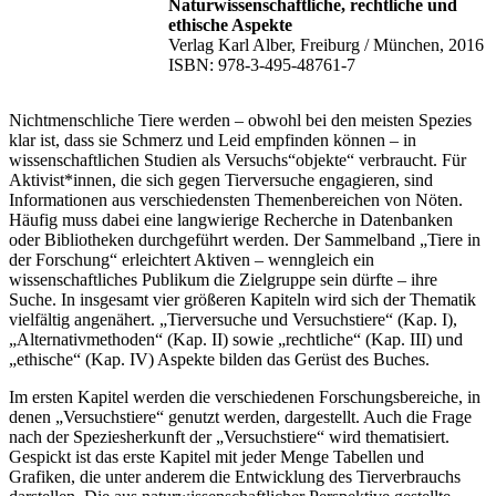
Naturwissenschaftliche, rechtliche und
ethische Aspekte
Verlag Karl Alber, Freiburg / München, 2016
ISBN: 978-3-495-48761-7
Nichtmenschliche Tiere werden – obwohl bei den meisten Spezies
klar ist, dass sie Schmerz und Leid empfinden können – in
wissenschaftlichen Studien als Versuchs“objekte“ verbraucht. Für
Aktivist*innen, die sich gegen Tierversuche engagieren, sind
Informationen aus verschiedensten Themenbereichen von Nöten.
Häufig muss dabei eine langwierige Recherche in Datenbanken
oder Bibliotheken durchgeführt werden. Der Sammelband „Tiere in
der Forschung“ erleichtert Aktiven – wenngleich ein
wissenschaftliches Publikum die Zielgruppe sein dürfte – ihre
Suche. In insgesamt vier größeren Kapiteln wird sich der Thematik
vielfältig angenähert. „Tierversuche und Versuchstiere“ (Kap. I),
„Alternativmethoden“ (Kap. II) sowie „rechtliche“ (Kap. III) und
„ethische“ (Kap. IV) Aspekte bilden das Gerüst des Buches.
Im ersten Kapitel werden die verschiedenen Forschungsbereiche, in
denen „Versuchstiere“ genutzt werden, dargestellt. Auch die Frage
nach der Speziesherkunft der „Versuchstiere“ wird thematisiert.
Gespickt ist das erste Kapitel mit jeder Menge Tabellen und
Grafiken, die unter anderem die Entwicklung des Tierverbrauchs