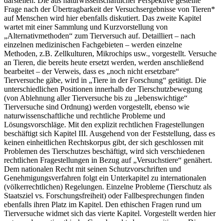
darstellen. Die aus naturwissenschaftlicher Perspektive gestellte
Frage nach der Übertragbarkeit der Versuchsergebnisse von Tieren*
auf Menschen wird hier ebenfalls diskutiert. Das zweite Kapitel
wartet mit einer Sammlung und Kurzvorstellung von
„Alternativmethoden“ zum Tierversuch auf. Detailliert – nach
einzelnen medizinischen Fachgebieten – werden einzelne
Methoden, z.B. Zellkulturen, Mikrochips usw., vorgestellt. Versuche
an Tieren, die bereits heute ersetzt werden, werden anschließend
bearbeitet – der Verweis, dass es „noch nicht ersetzbare“
Tierversuche gäbe, wird in „Tiere in der Forschung“ getätigt. Die
unterschiedlichen Positionen innerhalb der Tierschutzbewegung
(von Ablehnung aller Tierversuche bis zu „lebenswichtige“
Tierversuche sind Ordnung) werden vorgestellt, ebenso wie
naturwissenschaftliche und rechtliche Probleme und
Lösungsvorschläge. Mit den explizit rechtlichen Fragestellungen
beschäftigt sich Kapitel III. Ausgehend von der Feststellung, dass es
keinen einheitlichen Rechtskorpus gibt, der sich geschlossen mit
Problemen des Tierschutzes beschäftigt, wird sich verschiedenen
rechtlichen Fragestellungen in Bezug auf „Versuchstiere“ genähert.
Dem nationalen Recht mit seinen Schutzvorschriften und
Genehmigungsverfahren folgt ein Unterkapitel zu internationalen
(völkerrechtlichen) Regelungen. Einzelne Probleme (Tierschutz als
Staatsziel vs. Forschungsfreiheit) oder Fallbesprechungen finden
ebenfalls ihren Platz im Kapitel. Den ethischen Fragen rund um
Tierversuche widmet sich das vierte Kapitel. Vorgestellt werden hier