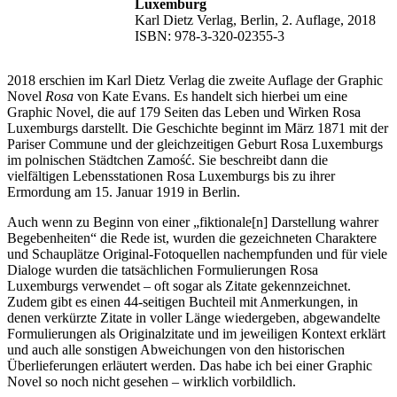
Luxemburg
Karl Dietz Verlag, Berlin, 2. Auflage, 2018
ISBN: 978-3-320-02355-3
2018 erschien im Karl Dietz Verlag die zweite Auflage der Graphic
Novel
Rosa
von Kate Evans. Es handelt sich hierbei um eine
Graphic Novel, die auf 179 Seiten das Leben und Wirken Rosa
Luxemburgs darstellt. Die Geschichte beginnt im März 1871 mit der
Pariser Commune und der gleichzeitigen Geburt Rosa Luxemburgs
im polnischen Städtchen Zamość. Sie beschreibt dann die
vielfältigen Lebensstationen Rosa Luxemburgs bis zu ihrer
Ermordung am 15. Januar 1919 in Berlin.
Auch wenn zu Beginn von einer „fiktionale[n] Darstellung wahrer
Begebenheiten“ die Rede ist, wurden die gezeichneten Charaktere
und Schauplätze Original-Fotoquellen nachempfunden und für viele
Dialoge wurden die tatsächlichen Formulierungen Rosa
Luxemburgs verwendet – oft sogar als Zitate gekennzeichnet.
Zudem gibt es einen 44-seitigen Buchteil mit Anmerkungen, in
denen verkürzte Zitate in voller Länge wiedergeben, abgewandelte
Formulierungen als Originalzitate und im jeweiligen Kontext erklärt
und auch alle sonstigen Abweichungen von den historischen
Überlieferungen erläutert werden. Das habe ich bei einer Graphic
Novel so noch nicht gesehen – wirklich vorbildlich.