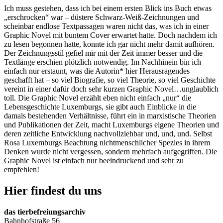
Ich muss gestehen, dass ich bei einem ersten Blick ins Buch etwas
„erschrocken“ war – düstere Schwarz-Weiß-Zeichnungen und
scheinbar endlose Textpassagen waren nicht das, was ich in einer
Graphic Novel mit buntem Cover erwartet hatte. Doch nachdem ich
zu lesen begonnen hatte, konnte ich gar nicht mehr damit aufhören.
Der Zeichnungsstil gefiel mir mit der Zeit immer besser und die
Textlänge erschien plötzlich notwendig. Im Nachhinein bin ich
einfach nur erstaunt, was die Autorin* hier Herausragendes
geschafft hat – so viel Biografie, so viel Theorie, so viel Geschichte
vereint in einer dafür doch sehr kurzen Graphic Novel…unglaublich
toll. Die Graphic Novel erzählt eben nicht einfach „nur“ die
Lebensgeschichte Luxemburgs, sie gibt auch Einblicke in die
damals bestehenden Verhältnisse, führt ein in marxistische Theorien
und Publikationen der Zeit, macht Luxemburgs eigene Theorien und
deren zeitliche Entwicklung nachvollziehbar und, und, und. Selbst
Rosa Luxemburgs Beachtung nichtmenschlicher Spezies in ihrem
Denken wurde nicht vergessen, sondern mehrfach aufgegriffen. Die
Graphic Novel ist einfach nur beeindruckend und sehr zu
empfehlen!
Hier findest du uns
das tierbefreiungsarchiv
Bahnhofstraße 56