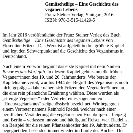
Gemüseheilige – Eine Geschichte des
veganen Lebens
Franz Steiner Verlag, Stuttgart, 2016
ISBN: 978-3-515-11429-5
Im Jahr 2016 veröffentlichte der Franz Steiner Verlag das Buch
Gemüseheilige – Eine Geschichte des veganen Lebens
von
Florentine Fritzen. Das Werk ist aufgeteilt in drei größere Kapitel
und legt den Schwerpunkt auf die Geschichte des Veganismus in
Deutschland.
Nach einem Vorwort beginnt das erste Kapitel mit dem Namen
Bevor es das Wort gab
. In diesem Kapitel geht es um die frühen
Veganer*innen des 19. und 20. Jahrhunderts. Wie bereits der
Kapitelname verrät, war bis 1944 der Begriff des Veganismus noch
nicht geprägt – daher nähert sich Fritzen den Vegetarier*innen an,
die eine rein pflanzliche Ernährung wählten. Diese wurden als
„strenge Vegetarier“ oder Vertreter eines sogenannten
„Hochvegetarismus“ zeitgenössisch bezeichnet. Wir begegnen
einem Vertreter namens Reinhold Riedel, welcher nach einer
beruflichen Veränderung die vegetarischen Hochburgen – Leipzig
und Berlin – verlassen musste und häufig auf Reisen war. Riedel ist
ein Beispiel für die reinen Pflanzenköstler des 19. Jahrhunderts. Er
begegnet den Lesenden immer wieder im Laufe des Buches. Der