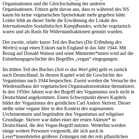
Organisationen und die Gleichschaltung der anderen
Organisationen. Fritzen geht davon aus, dass es während des NS
kaum bis keine vegetarischen Speiselokale mehr gegeben hätte.
Leider fehlt an dieser Stelle die Erwähnung der Lokale des
Internationalen Sozialistischen Kampfbundes
, welche vegetarisch
waren und als Basis für Widerstandsaktionen genutzt wurden.
Der zweite, relativ kurze Teil des Buches (
Die Erfindung des
Wortes
) wagt einen Exkurs nach England in das Jahr 1944. Mit
Bezug auf Donald Watson und seine Mitstreiter*innen wird auf die
Entstehungsgeschichte des Begriffes „vegan“ eingegangen.
Im dritten Teil des Buches (
Seit es das Wort gibt
) geht es zurück
nach Deutschland. In diesem Kapitel wird die Geschichte des
Veganismus nach 1944 besprochen. Zuerst werden die Versuche des
Wiederaufbaus der vegetarischen Organisationsstruktur thematisiert.
In den 1950er Jahren war der Begriff des Veganismus noch nicht in
Deutschland angekommen. Einen Schwerpunkt dieses Kapitels
bildet der Veganismus des geistlichen Carl Anders Skriver. Dieser
stellte seine vegane Idee in den Kontext des sogenannten
Urchristentums und begründete den Veganismus auf religiöser
Grundlage. Skriver war dabei einer der ersten Akteure* in
Deutschland, die den Vegan-Begriff nutzten. Weiterhin werden
einige weitere Personen vorgestellt, die sich auch in
Leser*innenbriefen größerer Zeitungen mit der rein pflanzlichen