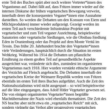
erste Teil des Buches spürt aber noch weitere Vertreter*innen des
Veganismus auf. Dabei fällt auf, dass Fritzen immer wieder auf die
internen Diskurse der frühen vegetarischen Bewegung verweist,
innerhalb derer die konsequenten Veganer*innen eine Ausnahme
darstellten. So werden die Debatten um den Konsum von Eiern und
Milch(produkten) immer wieder aufgezeigt. Gezeigt werden im
ersten Teil auch verschiedenste Infrastruktur-Projekte mit
vegetarischer und zum Teil veganer Ausrichtung, beispielsweise
Sanatorien oder vegetarische Siedlungen, wie die Obstbau-Siedlung
Eden in Oranienburg oder das Projekt auf dem Monte Veritá im
Tessin. Das frühe 20. Jahrhundert brachte den Vegetarier*innen
viele Veränderungen, hauptsächlich durch die Situation im ersten
Weltkrieg. Während bis 1914 die Debatten um pflanzliche
Ernährung zu einem großen Teil auf gesundheitliche Aspekte
ausgerichtet war, veränderte sich dies, zumindest im organisierten
Vegetarismus nach 1918. Hier wurden verstärkt ethische Argumente
des Verzichts auf Fleisch angebracht. Die Debatten innerhalb der
vegetarischen Kreise der Weimarer Republik werden von Fritzen
ebenfalls im ersten Teil ihres Buches aufgeführt. Auch die Zeit des
Nationalsozialismus wird nicht ausgespart – so wird beispielsweise
auf die Idee eingegangen, dass Adolf Hitler Vegetarier gewesen sei.
Die von einigen organisierten Vegetarier*innen begrüßte
Machtübernahme der Nazis wird ebenfalls thematisiert. Die Zeit des
NS brachte aber nicht etwa ein „vegetarisches Reich“ mit sich,
sondern vielmehr das Verbot aller progressiven vegetarischen