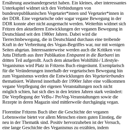
Ernährung auseinandergesetzt haben. Ein kleines, aber interessantes
Unterkapitel widmet sich den Verbindungen von
bundesrepublikanischen Vegetarier*innen und Vegetarier*innen in
der DDR. Eine vegetarische oder sogar vegane Bewegung in der
DDR konnte aber nicht ausgemacht werden. Weiterhin widmet sich
Fritzen den aktuelleren Entwicklungen der veganen Bewegung in
Deutschland seit den 1980er Jahren. Dabei wird die
Tierrechtsbewegung, die in Deutschland durchaus eine treibende
Kraft in der Verbreitung des Vegan-Begriffes war, nur mit wenigen
Seiten abgetan. Interessanterweise werden auch die Kritiken von
Jutta Ditfurth aus ihrer Publikation
Entspannt in die Barbarei
im
dritten Teil aufgerollt. Auch dem aktuellen Wohlfühl-/ Lifestyle-
Veganismus wird Platz in Fritzens Buch eingeräumt. Exemplarisch
für die Veränderungen innerhalb der vegetarischen Bewegung hin
zum Veganismus werden die Entwicklungen des
Vegetarierbundes
thematisiert. Während innerhalb der 1990er Jahre eine vollkommen
vegane Verpflegung der eigenen Veranstaltungen noch nicht
möglich schien, hat sich dies in den letzten Jahren stark verändert:
Die Verpflegung der VeBu-/ ProVeg-Veranstaltungen sowie die
Rezepte in deren Magazin sind mittlerweile durchgängig vegan.
Florentine Fritzens Buch über die Geschichte der veganen
Lebensweise bietet vor allem Menschen einen guten Einstieg, die
neu in der Thematik sind. Positiv hervorzuheben ist der Versuch,
eine lange Geschichte des Veganismus zu erzählen, indem