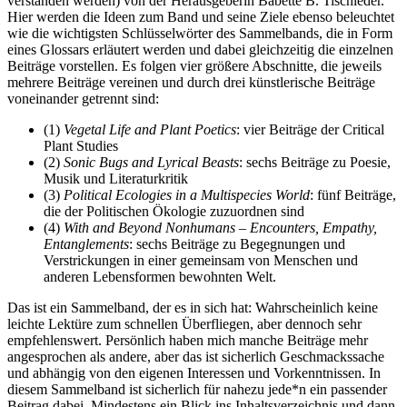
verstanden werden) von der Herausgeberin Babette B. Tischleder.
Hier werden die Ideen zum Band und seine Ziele ebenso beleuchtet
wie die wichtigsten Schlüsselwörter des Sammelbands, die in Form
eines Glossars erläutert werden und dabei gleichzeitig die einzelnen
Beiträge vorstellen. Es folgen vier größere Abschnitte, die jeweils
mehrere Beiträge vereinen und durch drei künstlerische Beiträge
voneinander getrennt sind:
(1)
Vegetal Life and Plant Poetics
: vier Beiträge der Critical
Plant Studies
(2)
Sonic Bugs and Lyrical Beasts
: sechs Beiträge zu Poesie,
Musik und Literaturkritik
(3)
Political Ecologies in a Multispecies World
: fünf Beiträge,
die der Politischen Ökologie zuzuordnen sind
(4)
With and Beyond Nonhumans – Encounters, Empathy,
Entanglements
: sechs Beiträge zu Begegnungen und
Verstrickungen in einer gemeinsam von Menschen und
anderen Lebensformen bewohnten Welt.
Das ist ein Sammelband, der es in sich hat: Wahrscheinlich keine
leichte Lektüre zum schnellen Überfliegen, aber dennoch sehr
empfehlenswert. Persönlich haben mich manche Beiträge mehr
angesprochen als andere, aber das ist sicherlich Geschmackssache
und abhängig von den eigenen Interessen und Vorkenntnissen. In
diesem Sammelband ist sicherlich für nahezu jede*n ein passender
Beitrag dabei. Mindestens ein Blick ins Inhaltsverzeichnis und dann