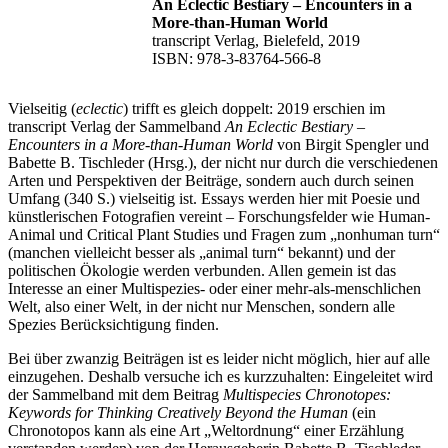
An Eclectic Bestiary – Encounters in a
More-than-Human World
transcript Verlag, Bielefeld, 2019
ISBN: 978-3-83764-566-8
Vielseitig (
eclectic
) trifft es gleich doppelt: 2019 erschien im
transcript Verlag der Sammelband
An Eclectic Bestiary –
Encounters in a More-than-Human World
von Birgit Spengler und
Babette B. Tischleder (Hrsg.), der nicht nur durch die verschiedenen
Arten und Perspektiven der Beiträge, sondern auch durch seinen
Umfang (340 S.) vielseitig ist. Essays werden hier mit Poesie und
künstlerischen Fotografien vereint – Forschungsfelder wie Human-
Animal und Critical Plant Studies und Fragen zum „nonhuman turn“
(manchen vielleicht besser als „animal turn“ bekannt) und der
politischen Ökologie werden verbunden. Allen gemein ist das
Interesse an einer Multispezies- oder einer mehr-als-menschlichen
Welt, also einer Welt, in der nicht nur Menschen, sondern alle
Spezies Berücksichtigung finden.
Bei über zwanzig Beiträgen ist es leider nicht möglich, hier auf alle
einzugehen. Deshalb versuche ich es kurzzuhalten: Eingeleitet wird
der Sammelband mit dem Beitrag
Multispecies Chronotopes:
Keywords for Thinking Creatively Beyond the Human
(ein
Chronotopos kann als eine Art „Weltordnung“ einer Erzählung