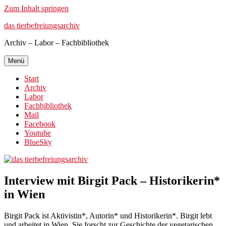
Zum Inhalt springen
das tierbefreiungsarchiv
Archiv – Labor – Fachbibliothek
Menü
Start
Archiv
Labor
Fachbibliothek
Mail
Facebook
Youtube
BlueSky
Interview mit Birgit Pack – Historikerin*
in Wien
Birgit Pack ist Aktivistin*, Autorin* und Historikerin*. Birgit lebt
und arbeitet in Wien. Sie forscht zur Geschichte der vegetarischen