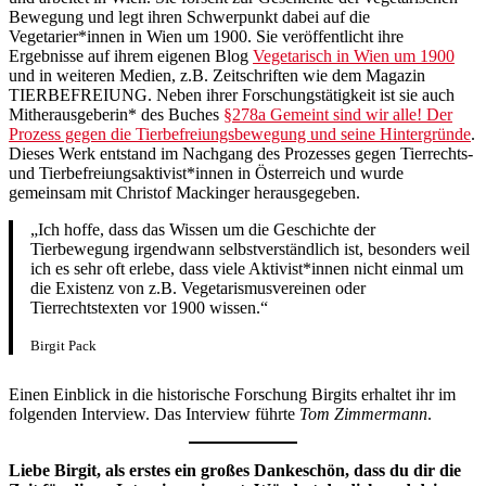
Bewegung und legt ihren Schwerpunkt dabei auf die
Vegetarier*innen in Wien um 1900. Sie veröffentlicht ihre
Ergebnisse auf ihrem eigenen Blog
Vegetarisch in Wien um 1900
und in weiteren Medien, z.B. Zeitschriften wie dem Magazin
TIERBEFREIUNG. Neben ihrer Forschungstätigkeit ist sie auch
Mitherausgeberin* des Buches
§278a Gemeint sind wir alle! Der
Prozess gegen die Tierbefreiungsbewegung und seine Hintergründe
.
Dieses Werk entstand im Nachgang des Prozesses gegen Tierrechts-
und Tierbefreiungsaktivist*innen in Österreich und wurde
gemeinsam mit Christof Mackinger herausgegeben.
„Ich hoffe, dass das Wissen um die Geschichte der
Tierbewegung irgendwann selbstverständlich ist, besonders weil
ich es sehr oft erlebe, dass viele Aktivist*innen nicht einmal um
die Existenz von z.B. Vegetarismusvereinen oder
Tierrechtstexten vor 1900 wissen.“
Birgit Pack
Einen Einblick in die historische Forschung Birgits erhaltet ihr im
folgenden Interview. Das Interview führte
Tom Zimmermann
.
Liebe Birgit, als erstes ein großes Dankeschön, dass du dir die