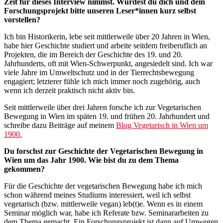
Zeit für dieses Interview nimmst. Würdest du dich und dein
Forschungsprojekt bitte unseren Leser*innen kurz selbst
vorstellen?
Ich bin Historikerin, lebe seit mittlerweile über 20 Jahren in Wien,
habe hier Geschichte studiert und arbeite seitdem freiberuflich an
Projekten, die im Bereich der Geschichte des 19. und 20.
Jahrhunderts, oft mit Wien-Schwerpunkt, angesiedelt sind. Ich war
viele Jahre im Umweltschutz und in der Tierrechtsbewegung
engagiert; letzterer fühle ich mich immer noch zugehörig, auch
wenn ich derzeit praktisch nicht aktiv bin.
Seit mittlerweile über drei Jahren forsche ich zur Vegetarischen
Bewegung in Wien im späten 19. und frühen 20. Jahrhundert und
schreibe dazu Beiträge auf meinem
Blog Vegetarisch in Wien um
1900.
Du forschst zur Geschichte der Vegetarischen Bewegung in
Wien um das Jahr 1900. Wie bist du zu dem Thema
gekommen?
Für die Geschichte der vegetarischen Bewegung habe ich mich
schon während meines Studiums interessiert, weil ich selbst
vegetarisch (bzw. mittlerweile vegan) leb(t)e. Wenn es in einem
Seminar möglich war, habe ich Referate bzw. Seminararbeiten zu
dem Thema gemacht. Ein Forschungsprojekt ist dann auf Umwegen