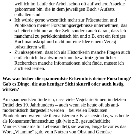
weil ich im Laufe der Arbeit schon oft auf weitere Aspekte
gekommen bin, die in dem jeweiligen Buch / Aufsatz
enthalten sind.
Ich würde gerne wesentlich mehr zur Präsentation und
Publikation meiner Forschungsergebnisse unternehmen, das
scheitert nicht nur an der Zeit, sondern auch daran, dass ich
manchmal zu perfektionistisch bin und z.B. erst ein fertiges
Buchmanuskript und nicht nur eine Idee einem Verlag
präsentieren will.
Zu akzeptieren, dass ich als Historikerin manche Fragen auch
einfach nicht beantworten kann bzw. trotz gründlicher
Recherchen manche Informationen nicht finde, musste ich
auch erst lernen.
Was war bisher die spannendste Erkenntnis deiner Forschung?
Gab es Dinge, die aus heutiger Sicht skurril oder auch lustig
wirken?
Am spannendsten finde ich, dass viele Vegetarier/innen im letzten
Drittel des 19. Jahrhunderts – auch wenn sie heute oft als anti-
modernistisch dargestellt werden – bei vielen Diskursen
Pionier/innen waren: sie thematisierten z.B. als erste das, was heute
als Konsument/innenschutz gilt (wie z.B. gesundheitliche
Mindeststandards für Lebensmittel); sie waren, lange bevor es das
Wort „Vitamine“ gab, vom Nutzen von Obst und Gemüse