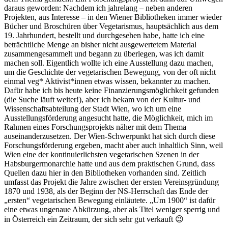
daraus geworden: Nachdem ich jahrelang – neben anderen
Projekten, aus Interesse – in den Wiener Bibliotheken immer wieder
Bücher und Broschüren über Vegetarismus, hauptsächlich aus dem
19. Jahrhundert, bestellt und durchgesehen habe, hatte ich eine
beträchtliche Menge an bisher nicht ausgewertetem Material
zusammengesammelt und begann zu überlegen, was ich damit
machen soll. Eigentlich wollte ich eine Ausstellung dazu machen,
um die Geschichte der vegetarischen Bewegung, von der oft nicht
einmal veg* Aktivist*innen etwas wissen, bekannter zu machen.
Dafür habe ich bis heute keine Finanzierungsmöglichkeit gefunden
(die Suche läuft weiter!), aber ich bekam von der Kultur- und
Wissenschaftsabteilung der Stadt Wien, wo ich um eine
Ausstellungsförderung angesucht hatte, die Möglichkeit, mich im
Rahmen eines Forschungsprojekts näher mit dem Thema
auseinanderzusetzen. Der Wien-Schwerpunkt hat sich durch diese
Forschungsförderung ergeben, macht aber auch inhaltlich Sinn, weil
Wien eine der kontinuierlichsten vegetarischen Szenen in der
Habsburgermonarchie hatte und aus dem praktischen Grund, dass
Quellen dazu hier in den Bibliotheken vorhanden sind. Zeitlich
umfasst das Projekt die Jahre zwischen der ersten Vereinsgründung
1870 und 1938, als der Beginn der NS-Herrschaft das Ende der
„ersten“ vegetarischen Bewegung einläutete. „Um 1900“ ist dafür
eine etwas ungenaue Abkürzung, aber als Titel weniger sperrig und
in Österreich ein Zeitraum, der sich sehr gut verkauft 😉