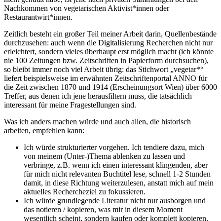
Nachkommen von vegetarischen Aktivist*innen oder
Restaurantwirt*innen.
Zeitlich besteht ein großer Teil meiner Arbeit darin, Quellenbestände
durchzusehen: auch wenn die Digitalisierung Recherchen nicht nur
erleichtert, sondern vieles überhaupt erst möglich macht (ich könnte
nie 100 Zeitungen bzw. Zeitschriften in Papierform durchsuchen),
so bleibt immer noch viel Arbeit übrig: das Stichwort „vegetar*“
liefert beispielsweise im erwähnten Zeitschriftenportal ANNO für
die Zeit zwischen 1870 und 1914 (Erscheinungsort Wien) über 6000
Treffer, aus denen ich jene herausfiltern muss, die tatsächlich
interessant für meine Fragestellungen sind.
Was ich anders machen würde und auch allen, die historisch
arbeiten, empfehlen kann:
Ich würde strukturierter vorgehen. Ich tendiere dazu, mich
von meinem (Unter-)Thema ablenken zu lassen und
verbringe, z.B. wenn ich einen interessant klingenden, aber
für mich nicht relevanten Buchtitel lese, schnell 1-2 Stunden
damit, in diese Richtung weiterzulesen, anstatt mich auf mein
aktuelles Rechercheziel zu fokussieren.
Ich würde grundlegende Literatur nicht nur ausborgen und
das notieren / kopieren, was mir in diesem Moment
wesentlich scheint, sondern kaufen oder komplett kopieren,