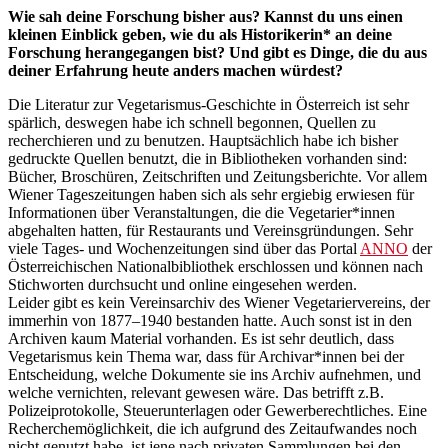
Wie sah deine Forschung bisher aus? Kannst du uns einen
kleinen Einblick geben, wie du als Historikerin* an deine
Forschung herangegangen bist? Und gibt es Dinge, die du aus
deiner Erfahrung heute anders machen würdest?
Die Literatur zur Vegetarismus-Geschichte in Österreich ist sehr
spärlich, deswegen habe ich schnell begonnen, Quellen zu
recherchieren und zu benutzen. Hauptsächlich habe ich bisher
gedruckte Quellen benutzt, die in Bibliotheken vorhanden sind:
Bücher, Broschüren, Zeitschriften und Zeitungsberichte. Vor allem
Wiener Tageszeitungen haben sich als sehr ergiebig erwiesen für
Informationen über Veranstaltungen, die die Vegetarier*innen
abgehalten hatten, für Restaurants und Vereinsgründungen. Sehr
viele Tages- und Wochenzeitungen sind über das Portal
ANNO
der
Österreichischen Nationalbibliothek erschlossen und können nach
Stichworten durchsucht und online eingesehen werden.
Leider gibt es kein Vereinsarchiv des Wiener Vegetariervereins, der
immerhin von 1877–1940 bestanden hatte. Auch sonst ist in den
Archiven kaum Material vorhanden. Es ist sehr deutlich, dass
Vegetarismus kein Thema war, dass für Archivar*innen bei der
Entscheidung, welche Dokumente sie ins Archiv aufnehmen, und
welche vernichten, relevant gewesen wäre. Das betrifft z.B.
Polizeiprotokolle, Steuerunterlagen oder Gewerberechtliches. Eine
Recherchemöglichkeit, die ich aufgrund des Zeitaufwandes noch
nicht genutzt habe, ist jene nach privaten Sammlungen bei den