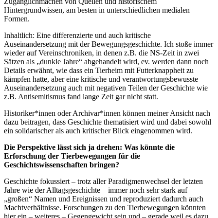
Zugänglichmachen von Quellen und historischem
Hintergrundwissen, am besten in unterschiedlichen medialen
Formen.
Inhaltlich: Eine differenzierte und auch kritische
Auseinandersetzung mit der Bewegungsgeschichte. Ich stoße immer
wieder auf Vereinschroniken, in denen z.B. die NS-Zeit in zwei
Sätzen als „dunkle Jahre“ abgehandelt wird, ev. werden dann noch
Details erwähnt, wie dass ein Tierheim mit Futterknappheit zu
kämpfen hatte, aber eine kritische und verantwortungsbewusste
Auseinandersetzung auch mit negativen Teilen der Geschichte wie
z.B. Antisemitismus fand lange Zeit gar nicht statt.
Historiker*innen oder Archivar*innen können meiner Ansicht nach
dazu beitragen, dass Geschichte thematisiert wird und dabei sowohl
ein solidarischer als auch kritischer Blick eingenommen wird.
Die Perspektive lässt sich ja drehen: Was könnte die
Erforschung der Tierbewegungen für die
Geschichtswissenschaften bringen?
Geschichte fokussiert – trotz aller Paradigmenwechsel der letzten
Jahre wie der Alltagsgeschichte – immer noch sehr stark auf
„großen“ Namen und Ereignissen und reproduziert dadurch auch
Machtverhältnisse. Forschungen zu den Tierbewegungen könnten
hier ein – weiteres – Gegengewicht sein und – gerade weil es dazu