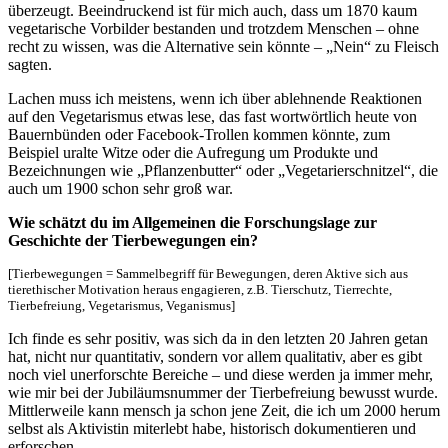
überzeugt. Beeindruckend ist für mich auch, dass um 1870 kaum
vegetarische Vorbilder bestanden und trotzdem Menschen – ohne
recht zu wissen, was die Alternative sein könnte – „Nein“ zu Fleisch
sagten.
Lachen muss ich meistens, wenn ich über ablehnende Reaktionen
auf den Vegetarismus etwas lese, das fast wortwörtlich heute von
Bauernbünden oder Facebook-Trollen kommen könnte, zum
Beispiel uralte Witze oder die Aufregung um Produkte und
Bezeichnungen wie „Pflanzenbutter“ oder „Vegetarierschnitzel“, die
auch um 1900 schon sehr groß war.
Wie schätzt du im Allgemeinen die Forschungslage zur
Geschichte der Tierbewegungen ein?
[Tierbewegungen = Sammelbegriff für Bewegungen, deren Aktive sich aus
tierethischer Motivation heraus engagieren, z.B. Tierschutz, Tierrechte,
Tierbefreiung, Vegetarismus, Veganismus]
Ich finde es sehr positiv, was sich da in den letzten 20 Jahren getan
hat, nicht nur quantitativ, sondern vor allem qualitativ, aber es gibt
noch viel unerforschte Bereiche – und diese werden ja immer mehr,
wie mir bei der Jubiläumsnummer der Tierbefreiung bewusst wurde.
Mittlerweile kann mensch ja schon jene Zeit, die ich um 2000 herum
selbst als Aktivistin miterlebt habe, historisch dokumentieren und
erforschen.